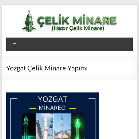
Skip
to
content
Çelik
Menü
Minare,
Çelik
Yozgat Çelik Minare Yapımı
Minare
Fiyatları,
Çelik
Minare
Firması
Çelik