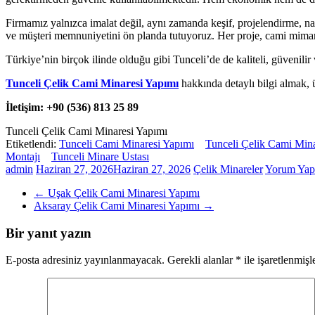
Firmamız yalnızca imalat değil, aynı zamanda keşif, projelendirme, na
ve müşteri memnuniyetini ön planda tutuyoruz. Her proje, cami mimari
Türkiye’nin birçok ilinde olduğu gibi Tunceli’de de kaliteli, güvenil
Tunceli Çelik Cami Minaresi Yapımı
hakkında detaylı bilgi almak, üc
İletişim:
+90 (536) 813 25 89
Tunceli Çelik Cami Minaresi Yapımı
Etiketlendi:
Tunceli Cami Minaresi Yapımı
Tunceli Çelik Cami Mina
Montajı
Tunceli Minare Ustası
admin
Haziran 27, 2026
Haziran 27, 2026
Çelik Minareler
Yorum Yap
←
Uşak Çelik Cami Minaresi Yapımı
Aksaray Çelik Cami Minaresi Yapımı
→
Bir yanıt yazın
E-posta adresiniz yayınlanmayacak.
Gerekli alanlar
*
ile işaretlenmişl