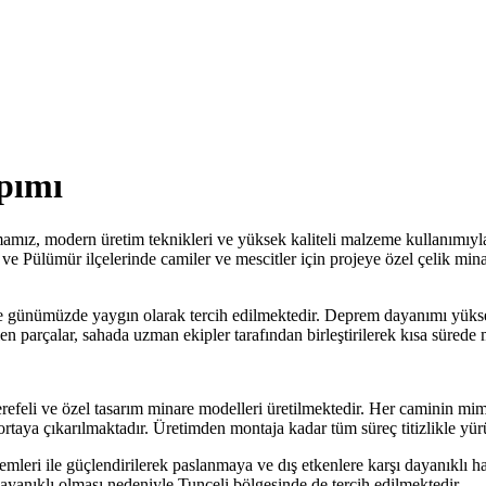
pımı
mız, modern üretim teknikleri ve yüksek kaliteli malzeme kullanımıyla 
e Pülümür ilçelerinde camiler ve mescitler için projeye özel çelik min
de günümüzde yaygın olarak tercih edilmektedir. Deprem dayanımı yüksek
en parçalar, sahada uzman ekipler tarafından birleştirilerek kısa süred
şerefeli ve özel tasarım minare modelleri üretilmektedir. Her caminin mi
taya çıkarılmaktadır. Üretimden montaja kadar tüm süreç titizlikle yür
emleri ile güçlendirilerek paslanmaya ve dış etkenlere karşı dayanıklı h
anıklı olması nedeniyle Tunceli bölgesinde de tercih edilmektedir.