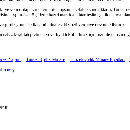
kliye ve montaj hizmetlerini de kapsamlı şekilde sunmaktadır. Tunceli v
sine uygun özel ölçülerle hazırlanarak anahtar teslim şekilde tamamla
ir ve profesyonel çelik cami minaresi hizmeti vermeye devam ediyoruz.
retsiz keşif talep etmek veya fiyat teklifi almak için bizimle iletişime ge
resi Yapımı
Tunceli Çelik Minare
Tunceli Çelik Minare Fiyatları
ılmamış
erdir