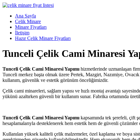
Skip
to
Menü
Ana Sayfa
content
Çelik
Çelik Minare
Minare,
Minare Fiyatları
Çelik
İletişim
Minare
Hazır Çelik Minare Fiyatları
Fiyatları,
Tunceli Çelik Cami Minaresi Ya
Çelik
Minare
Firması
Tunceli Çelik Cami Minaresi Yapımı
hizmetlerinde uzmanlaşan firma
Tunceli merkez başta olmak üzere Pertek, Mazgirt, Nazımiye, Ovacık v
Çelik
kullanım, güvenlik ve estetik görünüm önceliğimizdir.
Minare,
Çelik
Çelik cami minareleri, sağlam yapısı ve hızlı montaj avantajı sayesin
Minare
yükünü azaltırken güvenli bir kullanım sunar. Fabrika ortamında üretil
Modelleri
Tunceli Çelik Cami Minaresi Yapımı
kapsamında tek şerefeli, çift 
hesaplamalarıyla desteklenerek hem estetik hem de güvenli çözümler or
Kullanılan yüksek kaliteli çelik malzemeler, özel kaplama ve boya sist
gerektirmeden güvenle kullanılabilmektedir. Hem ekonomik hem de day