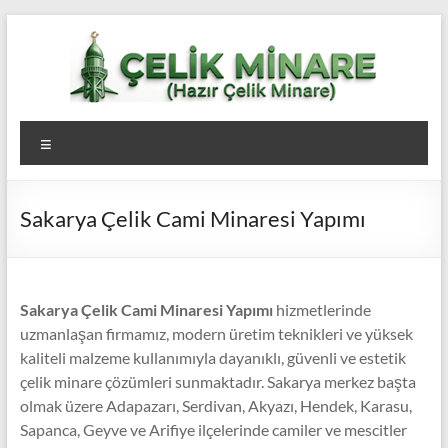
Skip
to
content
Çelik
Menü
Minare,
Çelik
Sakarya Çelik Cami Minaresi Yapımı
Minare
Fiyatları,
Çelik
Sakarya Çelik Cami Minaresi Yapımı
hizmetlerinde
uzmanlaşan firmamız, modern üretim teknikleri ve yüksek
Minare
kaliteli malzeme kullanımıyla dayanıklı, güvenli ve estetik
çelik minare çözümleri sunmaktadır. Sakarya merkez başta
Firması
olmak üzere Adapazarı, Serdivan, Akyazı, Hendek, Karasu,
Sapanca, Geyve ve Arifiye ilçelerinde camiler ve mescitler
Çelik