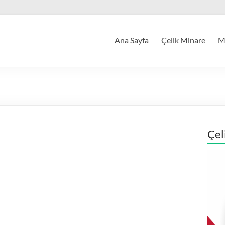
Ana Sayfa
Çelik Minare
Mi
Çel