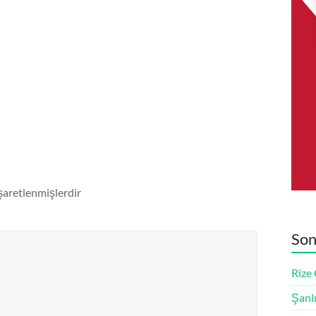
işaretlenmişlerdir
Son
Rize
Şanl