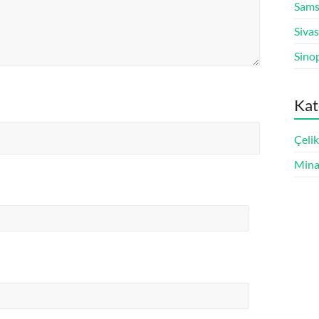
Sams
Siva
Sino
Kat
Çeli
Mina