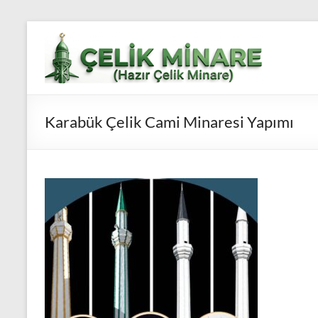
Skip
to
Çelik
content
Minare,
Çelik
Karabük Çelik Cami Minaresi Yapımı
Minare
Fiyatları,
Çelik
Minare
Firması
Çelik
Minare,
Çelik
Minare