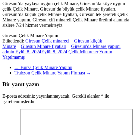
Giresun’da yaylaya uygun çelik Minare, Giresun’da köye uygun
çelik Çelik Minare, Giresun’da büyük çelik Minare fiyatları,
Giresun’da küçük çelik Minare fiyatları, Giresun tek şerefeli Çelik
Minare yapımı, Giresun çift minareli Çelik Minare üretimi alanında
sizlere 7/24 hizmet vermekteyiz.
Giresun Çelik Minare Yapımı
Etiketlendi:
Giresun Çelik minareci
Giresun küçük
Minare
Giresun Minare fiyatları
Giresun'da Minare yapımı
admin
Eylül 8, 2024
Eylül 8, 2024
Çelik Minareler
Yorum
Yapılmamış
←
Bursa Çelik Minare Yapımı
Trabzon Çelik Minare Yapım Firması
→
Bir yanıt yazın
E-posta adresiniz yayınlanmayacak.
Gerekli alanlar
*
ile
işaretlenmişlerdir