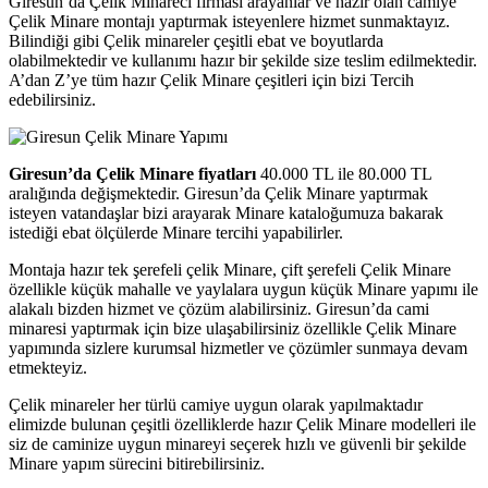
Giresun’da Çelik Minareci firması arayanlar ve hazır olan camiye
Çelik Minare montajı yaptırmak isteyenlere hizmet sunmaktayız.
Bilindiği gibi Çelik minareler çeşitli ebat ve boyutlarda
olabilmektedir ve kullanımı hazır bir şekilde size teslim edilmektedir.
A’dan Z’ye tüm hazır Çelik Minare çeşitleri için bizi Tercih
edebilirsiniz.
Giresun’da Çelik Minare fiyatları
40.000 TL ile 80.000 TL
aralığında değişmektedir. Giresun’da Çelik Minare yaptırmak
isteyen vatandaşlar bizi arayarak Minare kataloğumuza bakarak
istediği ebat ölçülerde Minare tercihi yapabilirler.
Montaja hazır tek şerefeli çelik Minare, çift şerefeli Çelik Minare
özellikle küçük mahalle ve yaylalara uygun küçük Minare yapımı ile
alakalı bizden hizmet ve çözüm alabilirsiniz. Giresun’da cami
minaresi yaptırmak için bize ulaşabilirsiniz özellikle Çelik Minare
yapımında sizlere kurumsal hizmetler ve çözümler sunmaya devam
etmekteyiz.
Çelik minareler her türlü camiye uygun olarak yapılmaktadır
elimizde bulunan çeşitli özelliklerde hazır Çelik Minare modelleri ile
siz de caminize uygun minareyi seçerek hızlı ve güvenli bir şekilde
Minare yapım sürecini bitirebilirsiniz.