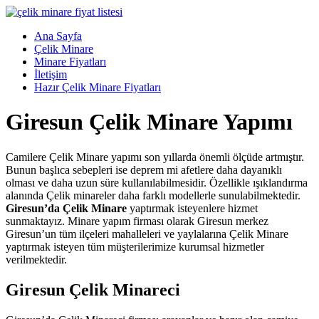
Skip
to
Menü
Ana Sayfa
content
Çelik
Çelik Minare
Minare,
Minare Fiyatları
Çelik
İletişim
Minare
Hazır Çelik Minare Fiyatları
Fiyatları,
Giresun Çelik Minare Yapımı
Çelik
Minare
Firması
Camilere Çelik Minare yapımı son yıllarda önemli ölçüde artmıştır.
Bunun başlıca sebepleri ise deprem mi afetlere daha dayanıklı
Çelik
olması ve daha uzun süre kullanılabilmesidir. Özellikle ışıklandırma
Minare,
alanında Çelik minareler daha farklı modellerle sunulabilmektedir.
Çelik
Giresun’da Çelik Minare
yaptırmak isteyenlere hizmet
Minare
sunmaktayız. Minare yapım firması olarak Giresun merkez
Modelleri
Giresun’un tüm ilçeleri mahalleleri ve yaylalarına Çelik Minare
yaptırmak isteyen tüm müşterilerimize kurumsal hizmetler
verilmektedir.
Giresun Çelik Minareci