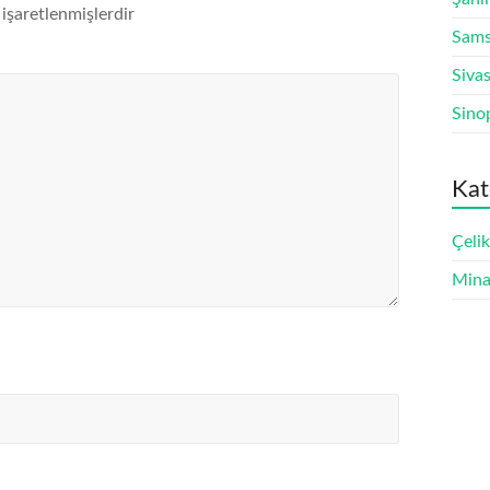
 işaretlenmişlerdir
Sams
Siva
Sino
Kat
Çeli
Mina