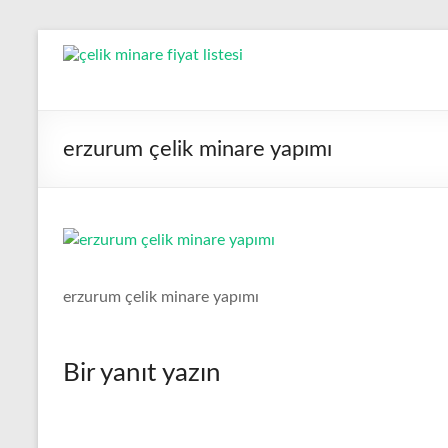
Skip
to
Çelik
content
Minare,
Çelik
erzurum çelik minare yapımı
Minare
Fiyatları,
Çelik
Minare
erzurum çelik minare yapımı
Firması
Bir yanıt yazın
Çelik
Minare,
Çelik
Minare