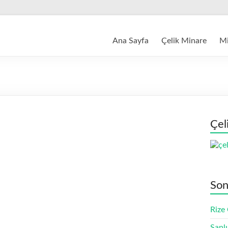
Ana Sayfa
Çelik Minare
Mi
Çel
Son
Rize
Şanl