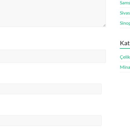
Sams
Siva
Sino
Kat
Çeli
Mina