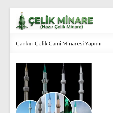
Skip
to
Çelik
content
Minare,
Çelik
Çankırı Çelik Cami Minaresi Yapımı
Minare
Fiyatları,
Çelik
Minare
Firması
Çelik
Minare,
Çelik
Minare