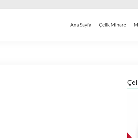
Ana Sayfa
Çelik Minare
Mi
Çel