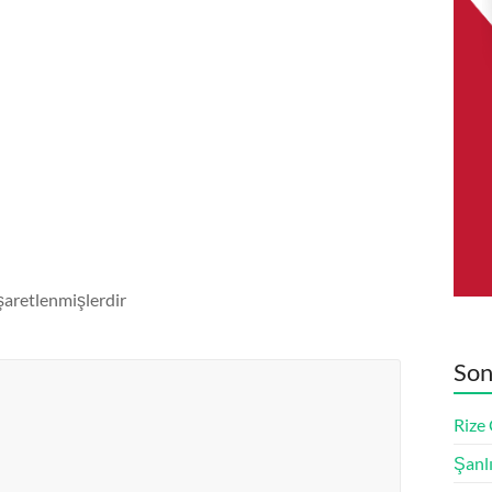
işaretlenmişlerdir
Son
Rize
Şanl