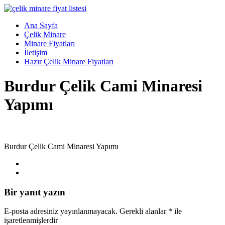
Skip
to
Menü
Ana Sayfa
content
Çelik
Çelik Minare
Minare,
Minare Fiyatları
Çelik
İletişim
Minare
Hazır Çelik Minare Fiyatları
Fiyatları,
Burdur Çelik Cami Minaresi
Çelik
Minare
Yapımı
Firması
Çelik
Minare,
Çelik
Burdur Çelik Cami Minaresi Yapımı
Minare
Modelleri
Bir yanıt yazın
E-posta adresiniz yayınlanmayacak.
Gerekli alanlar
*
ile
işaretlenmişlerdir