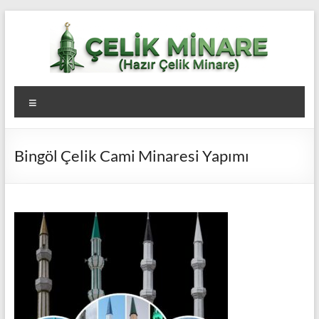
Skip
to
content
Çelik
Menü
Minare,
Çelik
Bingöl Çelik Cami Minaresi Yapımı
Minare
Fiyatları,
Çelik
Minare
Firması
Çelik