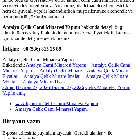
vermeye devam ediyoruz. Amacımız, ibadethanelere hem estetik
hem de güvenli yapılar kazandırırken müşterilerimize ekonomik ve
uzun ömürlü çözümler sunmaktır.
Antalya Çelik Cami Minaresi Yapımı
hakkında detaylı bilgi
almak, ücretsiz keşif talebinde bulunmak veya fiyat teklifi istemek
için bizimle iletişime geçebilirsiniz.
İletişim:
+90 (536) 813 25 89
Antalya Çelik Cami Minaresi Yapımı
Etiketlendi:
Antalya Cami Minaresi Yapımı
Antalya Çelik Cami
Minaresi Yapımı
Antalya Çelik Minare
Antalya Çelik Minare
Fiyatları
Antalya Çelik Minare İmalatı
Antalya Çelik Minare
Montajı
Antalya Minare Ustası
admin
Haziran 27, 2026
Haziran 27, 2026
Çelik Minareler
Yorum
Yapılmamış
←
Adıyaman Çelik Cami Minaresi Yapımı
Amasya Çelik Cami Minaresi Yapımı
→
Bir yanıt yazın
E-posta adresiniz yayınlanmayacak.
Gerekli alanlar
*
ile
işaretlenmişlerdir