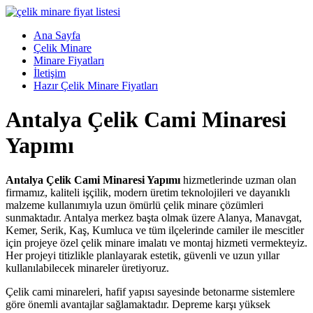
Skip
to
Menü
Ana Sayfa
content
Çelik
Çelik Minare
Minare,
Minare Fiyatları
Çelik
İletişim
Minare
Hazır Çelik Minare Fiyatları
Fiyatları,
Antalya Çelik Cami Minaresi
Çelik
Minare
Yapımı
Firması
Çelik
Antalya Çelik Cami Minaresi Yapımı
hizmetlerinde uzman olan
Minare,
firmamız, kaliteli işçilik, modern üretim teknolojileri ve dayanıklı
Çelik
malzeme kullanımıyla uzun ömürlü çelik minare çözümleri
Minare
sunmaktadır. Antalya merkez başta olmak üzere Alanya, Manavgat,
Modelleri
Kemer, Serik, Kaş, Kumluca ve tüm ilçelerinde camiler ile mescitler
için projeye özel çelik minare imalatı ve montaj hizmeti vermekteyiz.
Her projeyi titizlikle planlayarak estetik, güvenli ve uzun yıllar
kullanılabilecek minareler üretiyoruz.
Çelik cami minareleri, hafif yapısı sayesinde betonarme sistemlere
göre önemli avantajlar sağlamaktadır. Depreme karşı yüksek