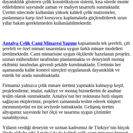
dayanıklılık gösteren çelik konstrüksiyon sistemi, kısa sürede monte
edilebilmesi sayesinde zaman ve maliyet tasarrufu sunmaktadır.
Üretim sürecinde kullanılan yüksek kaliteli çelik malzemeler,
paslanmaya karşı özel koruyucu kaplamalarla güçlendirilerek uzun
yıllar bakım gerektirmeden kullanılabilmektedir.
Antalya Çelik Cami Minaresi Yapımı
kapsamında tek şerefeli, çift
şerefeli ve özel mimari tasarımlara uygun farklı minare modelleri
üretilmektedir. Cami mimarisine uygun ölçülerde hazırlanan projeler,
uzman mühendisler tarafından planlanmakta ve deneyimli montaj
ekibimiz tarafından güvenli şekilde kurulmaktadır. Üretimin her
aşamasında kalite kontrol süreçleri uygulanarak dayanıklılık ve
estetik bir arada sunulmaktadır.
Firmamız yalnızca çelik minare üretimi yapmakla kalmayıp keşif,
projelendirme, imalat, nakliye ve montaj hizmetlerini de anahtar
teslim olarak sunmaktadır. Antalya’nın her noktasına hızlı ulaşım
sağlayan ekiplerimiz, projeleri zamanında teslim ederek müşteri
memnuniyetini en üst seviyede tutmaktadır. Gelişmiş üretim
altyapımız sayesinde her ölçü ve tasarıma uygun çözümler
sunabiliyoruz.
Yılların verdiği deneyim ve uzman kadromuz ile Türkiye’nin birçok
ilinde olduğu gibi Antalya’da da kaliteli çelik cami minaresi hizmeti