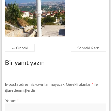
Minare,
Çelik
Minare
Modelleri
← Önceki
Sonraki &arr;
Bir yanıt yazın
E-posta adresiniz yayınlanmayacak.
Gerekli alanlar
*
ile
işaretlenmişlerdir
Yorum
*