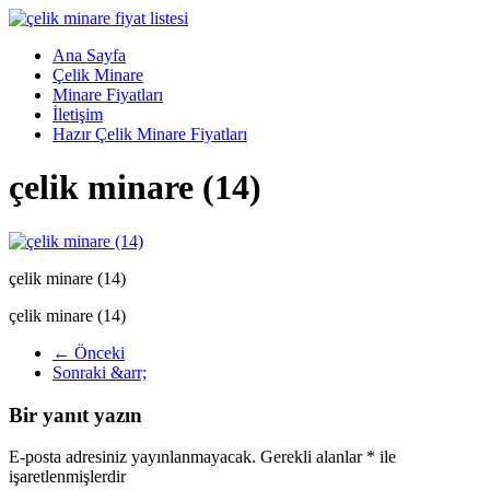
Skip
to
Menü
Ana Sayfa
content
Çelik
Çelik Minare
Minare,
Minare Fiyatları
Çelik
İletişim
Minare
Hazır Çelik Minare Fiyatları
Fiyatları,
çelik minare (14)
Çelik
Minare
Firması
Çelik
çelik minare (14)
Minare,
Çelik
çelik minare (14)
Minare
Modelleri
← Önceki
Sonraki &arr;
Bir yanıt yazın
E-posta adresiniz yayınlanmayacak.
Gerekli alanlar
*
ile
işaretlenmişlerdir