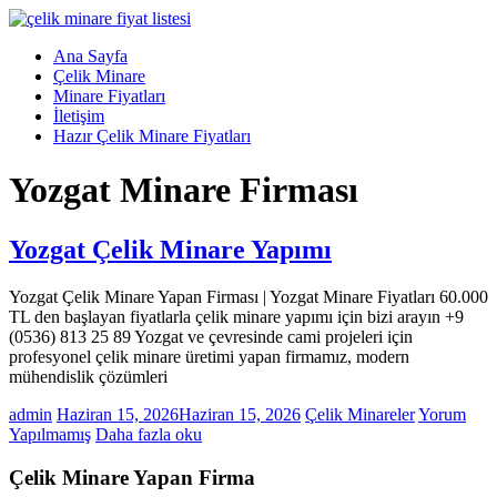
Skip
to
Menü
Ana Sayfa
content
Çelik
Çelik Minare
Minare,
Minare Fiyatları
Çelik
İletişim
Minare
Hazır Çelik Minare Fiyatları
Fiyatları,
Yozgat Minare Firması
Çelik
Minare
Firması
Yozgat Çelik Minare Yapımı
Çelik
Minare,
Yozgat Çelik Minare Yapan Firması | Yozgat Minare Fiyatları 60.000
Çelik
TL den başlayan fiyatlarla çelik minare yapımı için bizi arayın +9
Minare
(0536) 813 25 89 Yozgat ve çevresinde cami projeleri için
Modelleri
profesyonel çelik minare üretimi yapan firmamız, modern
mühendislik çözümleri
admin
Haziran 15, 2026
Haziran 15, 2026
Çelik Minareler
Yorum
Yapılmamış
Daha fazla oku
Çelik Minare Yapan Firma