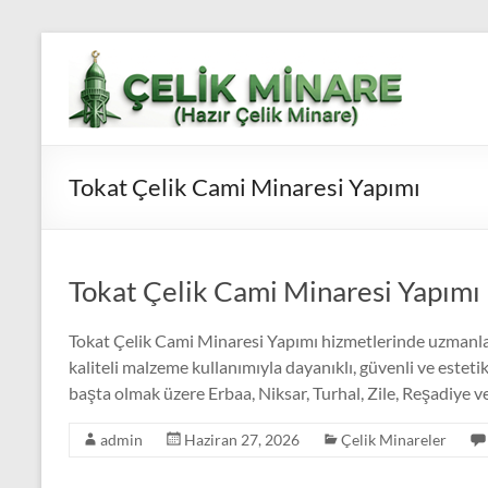
Skip
to
Çelik
content
Minare,
Çelik
Tokat Çelik Cami Minaresi Yapımı
Minare
Fiyatları,
Çelik
Tokat Çelik Cami Minaresi Yapımı
Minare
Tokat Çelik Cami Minaresi Yapımı hizmetlerinde uzmanla
Firması
kaliteli malzeme kullanımıyla dayanıklı, güvenli ve estet
başta olmak üzere Erbaa, Niksar, Turhal, Zile, Reşadiye v
Çelik
Minare,
admin
Haziran 27, 2026
Çelik Minareler
Çelik
Minare