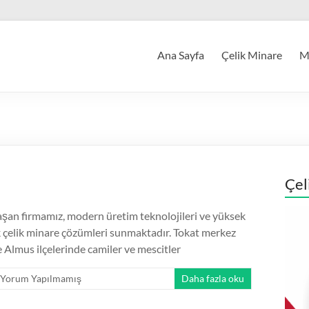
Ana Sayfa
Çelik Minare
Mi
Çel
şan firmamız, modern üretim teknolojileri ve yüksek
ik çelik minare çözümleri sunmaktadır. Tokat merkez
e Almus ilçelerinde camiler ve mescitler
Yorum Yapılmamış
Daha fazla oku