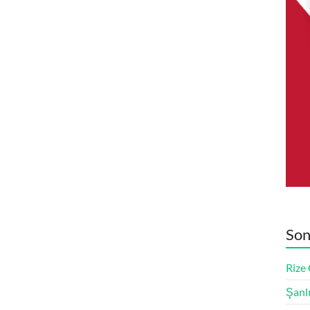
Son
Rize
Şanl