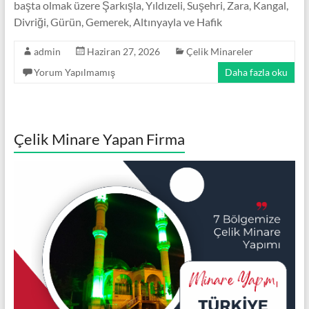
başta olmak üzere Şarkışla, Yıldızeli, Suşehri, Zara, Kangal,
Minare,
Divriği, Gürün, Gemerek, Altınyayla ve Hafik
Çelik
Minare
admin
Haziran 27, 2026
Çelik Minareler
Modelleri
Yorum Yapılmamış
Daha fazla oku
Çelik Minare Yapan Firma