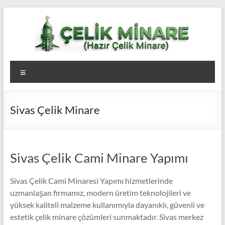
Skip
to
content
Çelik
Menü
Minare,
Çelik
Sivas Çelik Minare
Minare
Fiyatları,
Çelik
Sivas Çelik Cami Minare Yapımı
Minare
Sivas Çelik Cami Minaresi Yapımı hizmetlerinde
Firması
uzmanlaşan firmamız, modern üretim teknolojileri ve
yüksek kaliteli malzeme kullanımıyla dayanıklı, güvenli ve
estetik çelik minare çözümleri sunmaktadır. Sivas merkez
Çelik