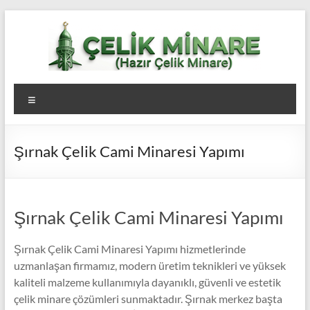
Skip
to
content
Çelik
Menü
Minare,
Çelik
Şırnak Çelik Cami Minaresi Yapımı
Minare
Fiyatları,
Çelik
Şırnak Çelik Cami Minaresi Yapımı
Minare
Şırnak Çelik Cami Minaresi Yapımı hizmetlerinde
Firması
uzmanlaşan firmamız, modern üretim teknikleri ve yüksek
kaliteli malzeme kullanımıyla dayanıklı, güvenli ve estetik
çelik minare çözümleri sunmaktadır. Şırnak merkez başta
Çelik