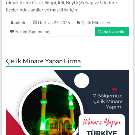
olmak üzere Cizre, Silopi, İdil, Beytüşşebap ve Uludere
Minare,
ilçelerinde camiler ve mescitler için
Çelik
Minare
admin
Haziran 27, 2026
Çelik Minareler
Modelleri
Yorum Yapılmamış
Daha fazla oku
Çelik Minare Yapan Firma