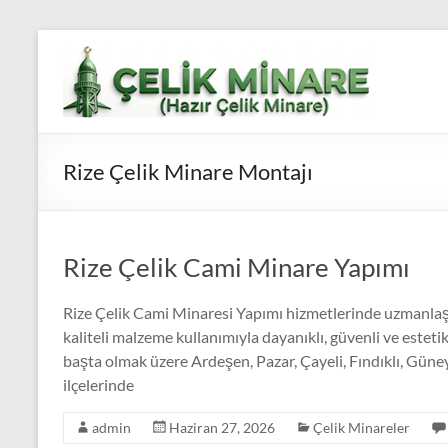
Skip
to
Çelik
content
Minare,
Çelik
Rize Çelik Minare Montajı
Minare
Fiyatları,
Çelik
Rize Çelik Cami Minare Yapımı
Minare
Rize Çelik Cami Minaresi Yapımı hizmetlerinde uzmanlaş
Firması
kaliteli malzeme kullanımıyla dayanıklı, güvenli ve estet
başta olmak üzere Ardeşen, Pazar, Çayeli, Fındıklı, Güne
Çelik
ilçelerinde
Minare,
Çelik
admin
Haziran 27, 2026
Çelik Minareler
Minare