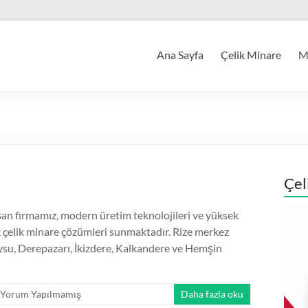
Ana Sayfa
Çelik Minare
Mi
Çel
an firmamız, modern üretim teknolojileri ve yüksek
ik çelik minare çözümleri sunmaktadır. Rize merkez
ysu, Derepazarı, İkizdere, Kalkandere ve Hemşin
Yorum Yapılmamış
Daha fazla oku