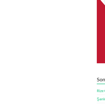
Son
Rize
Şanl