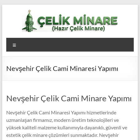
Skip
to
content
Çelik
Menü
Minare,
Çelik
Nevşehir Çelik Cami Minaresi Yapımı
Minare
Fiyatları,
Çelik
Nevşehir Çelik Cami Minare Yapımı
Minare
Nevşehir Çelik Cami Minaresi Yapımı hizmetlerinde
Firması
uzmanlaşan firmamız, modern üretim teknolojileri ve
yüksek kaliteli malzeme kullanımıyla dayanıklı, güvenli ve
estetik çelik minare çözümleri sunmaktadır. Nevşehir
Çelik