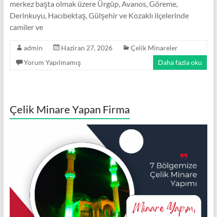
merkez başta olmak üzere Ürgüp, Avanos, Göreme,
Minare,
Derinkuyu, Hacıbektaş, Gülşehir ve Kozaklı ilçelerinde
Çelik
camiler ve
Minare
Modelleri
admin
Haziran 27, 2026
Çelik Minareler
Yorum Yapılmamış
Daha fazla oku
Çelik Minare Yapan Firma