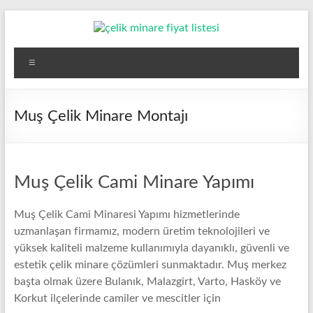
Skip
to
content
Çelik
Menü
Minare,
Çelik
Muş Çelik Minare Montajı
Minare
Fiyatları,
Muş Çelik Cami Minare Yapımı
Çelik
Minare
Muş Çelik Cami Minaresi Yapımı hizmetlerinde
uzmanlaşan firmamız, modern üretim teknolojileri ve
Firması
yüksek kaliteli malzeme kullanımıyla dayanıklı, güvenli ve
estetik çelik minare çözümleri sunmaktadır. Muş merkez
Çelik
başta olmak üzere Bulanık, Malazgirt, Varto, Hasköy ve
Minare,
Korkut ilçelerinde camiler ve mescitler için
Çelik