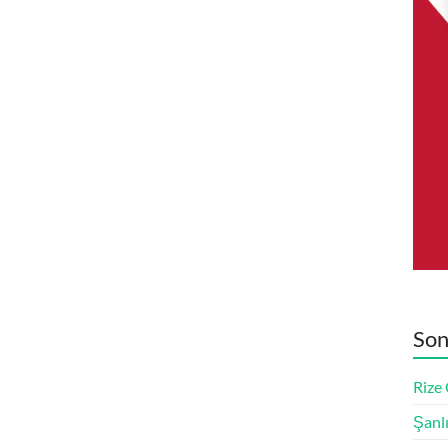
Son
Rize
Şanl