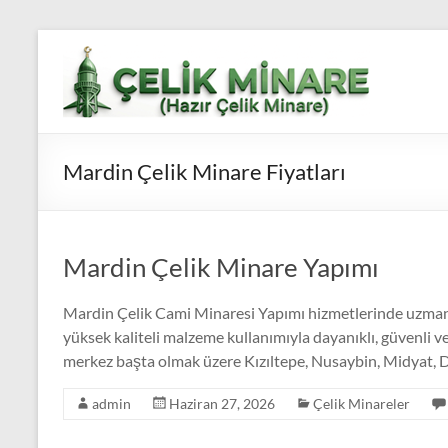
Skip
to
Çelik
content
Minare,
Çelik
Mardin Çelik Minare Fiyatları
Minare
Fiyatları,
Çelik
Mardin Çelik Minare Yapımı
Minare
Mardin Çelik Cami Minaresi Yapımı hizmetlerinde uzmanl
Firması
yüksek kaliteli malzeme kullanımıyla dayanıklı, güvenli 
merkez başta olmak üzere Kızıltepe, Nusaybin, Midyat, De
Çelik
Minare,
admin
Haziran 27, 2026
Çelik Minareler
Çelik
Minare