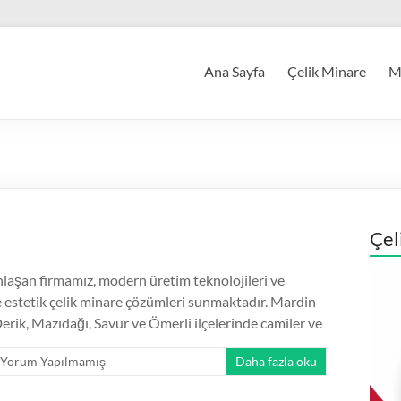
Ana Sayfa
Çelik Minare
Mi
Çel
aşan firmamız, modern üretim teknolojileri ve
ve estetik çelik minare çözümleri sunmaktadır. Mardin
rik, Mazıdağı, Savur ve Ömerli ilçelerinde camiler ve
Yorum Yapılmamış
Daha fazla oku