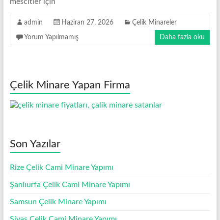
mescitler için
Minare
Modelleri
admin
Haziran 27, 2026
Çelik Minareler
Yorum Yapılmamış
Daha fazla oku
Çelik Minare Yapan Firma
Son Yazılar
Rize Çelik Cami Minare Yapımı
Şanlıurfa Çelik Cami Minare Yapımı
Samsun Çelik Minare Yapımı
Sivas Çelik Cami Minare Yapımı