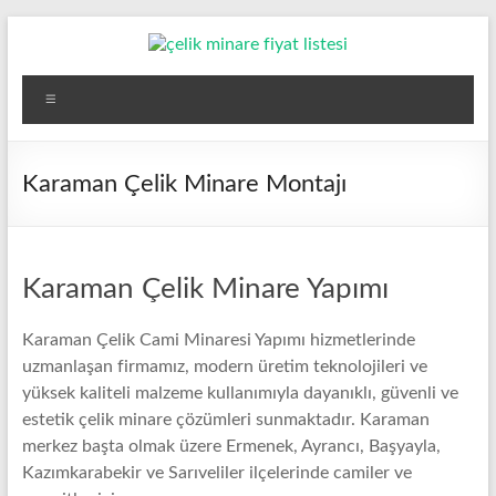
Skip
to
content
Çelik
Menü
Minare,
Çelik
Karaman Çelik Minare Montajı
Minare
Fiyatları,
Karaman Çelik Minare Yapımı
Çelik
Minare
Karaman Çelik Cami Minaresi Yapımı hizmetlerinde
uzmanlaşan firmamız, modern üretim teknolojileri ve
Firması
yüksek kaliteli malzeme kullanımıyla dayanıklı, güvenli ve
estetik çelik minare çözümleri sunmaktadır. Karaman
Çelik
merkez başta olmak üzere Ermenek, Ayrancı, Başyayla,
Minare,
Kazımkarabekir ve Sarıveliler ilçelerinde camiler ve
Çelik