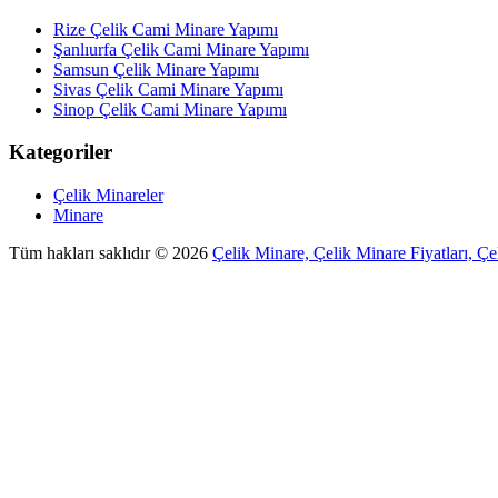
Rize Çelik Cami Minare Yapımı
Şanlıurfa Çelik Cami Minare Yapımı
Samsun Çelik Minare Yapımı
Sivas Çelik Cami Minare Yapımı
Sinop Çelik Cami Minare Yapımı
Kategoriler
Çelik Minareler
Minare
Tüm hakları saklıdır © 2026
Çelik Minare, Çelik Minare Fiyatları, Çe