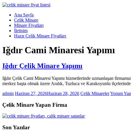
Skip
to
Menü
Ana Sayfa
content
Çelik
Çelik Minare
Minare,
Minare Fiyatları
Çelik
İletişim
Minare
Hazır Çelik Minare Fiyatları
Fiyatları,
Iğdır Cami Minaresi Yapımı
Çelik
Minare
Firması
Iğdır Çelik Minare Yapımı
Çelik
Minare,
Iğdır Çelik Cami Minaresi Yapımı hizmetlerinde uzmanlaşan firmamız, m
Çelik
merkez başta olmak üzere Aralık, Tuzluca ve Karakoyunlu ilçelerinde 
Minare
Modelleri
admin
Haziran 27, 2026
Haziran 28, 2026
Çelik Minareler
Yorum Yap
Çelik Minare Yapan Firma
Son Yazılar