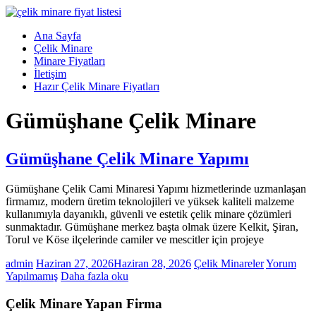
Skip
to
Menü
Ana Sayfa
content
Çelik
Çelik Minare
Minare,
Minare Fiyatları
Çelik
İletişim
Minare
Hazır Çelik Minare Fiyatları
Fiyatları,
Gümüşhane Çelik Minare
Çelik
Minare
Firması
Gümüşhane Çelik Minare Yapımı
Çelik
Minare,
Gümüşhane Çelik Cami Minaresi Yapımı hizmetlerinde uzmanlaşan
Çelik
firmamız, modern üretim teknolojileri ve yüksek kaliteli malzeme
Minare
kullanımıyla dayanıklı, güvenli ve estetik çelik minare çözümleri
Modelleri
sunmaktadır. Gümüşhane merkez başta olmak üzere Kelkit, Şiran,
Torul ve Köse ilçelerinde camiler ve mescitler için projeye
admin
Haziran 27, 2026
Haziran 28, 2026
Çelik Minareler
Yorum
Yapılmamış
Daha fazla oku
Çelik Minare Yapan Firma