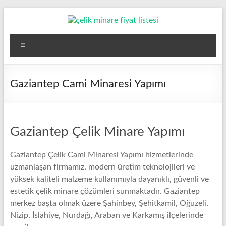
Skip
to
content
Çelik
Menü
Minare,
Çelik
Gaziantep Cami Minaresi Yapımı
Minare
Fiyatları,
Gaziantep Çelik Minare Yapımı
Çelik
Minare
Gaziantep Çelik Cami Minaresi Yapımı hizmetlerinde
uzmanlaşan firmamız, modern üretim teknolojileri ve
Firması
yüksek kaliteli malzeme kullanımıyla dayanıklı, güvenli ve
estetik çelik minare çözümleri sunmaktadır. Gaziantep
Çelik
merkez başta olmak üzere Şahinbey, Şehitkamil, Oğuzeli,
Minare,
Nizip, İslahiye, Nurdağı, Araban ve Karkamış ilçelerinde
Çelik