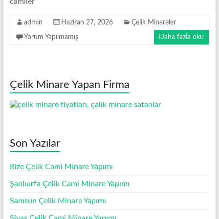
camiler
Minare
Modelleri
admin
Haziran 27, 2026
Çelik Minareler
Yorum Yapılmamış
Daha fazla oku
Çelik Minare Yapan Firma
Son Yazılar
Rize Çelik Cami Minare Yapımı
Şanlıurfa Çelik Cami Minare Yapımı
Samsun Çelik Minare Yapımı
Sivas Çelik Cami Minare Yapımı