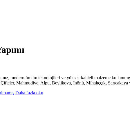
Yapımı
ız, modern üretim teknolojileri ve yüksek kaliteli malzeme kullanımıyl
, Çifteler, Mahmudiye, Alpu, Beylikova, İnönü, Mihalıççık, Sarıcakaya 
ılmamış
Daha fazla oku