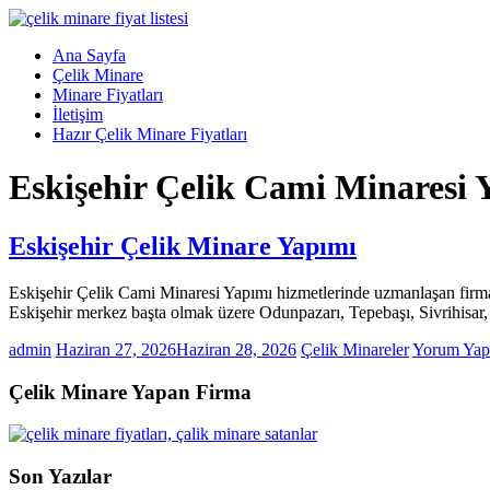
Skip
to
Menü
Ana Sayfa
content
Çelik
Çelik Minare
Minare,
Minare Fiyatları
Çelik
İletişim
Minare
Hazır Çelik Minare Fiyatları
Fiyatları,
Eskişehir Çelik Cami Minaresi 
Çelik
Minare
Firması
Eskişehir Çelik Minare Yapımı
Çelik
Minare,
Eskişehir Çelik Cami Minaresi Yapımı hizmetlerinde uzmanlaşan firmam
Çelik
Eskişehir merkez başta olmak üzere Odunpazarı, Tepebaşı, Sivrihisar
Minare
Modelleri
admin
Haziran 27, 2026
Haziran 28, 2026
Çelik Minareler
Yorum Yap
Çelik Minare Yapan Firma
Son Yazılar