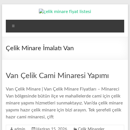
Skip
to
content
Çelik
Menü
Minare,
Çelik
Çelik Minare İmalatı Van
Minare
Fiyatları,
Van Çelik Cami Minaresi Yapımı
Çelik
Minare
Van Çelik Minare | Van Çelik Minare Fiyatları – Minareci
Van bölgesinde bütün ilçe ve mahallelerde cami için çelik
Firması
minare yapımı hizmetleri sunmaktayız. Van’da çelik minare
yapımı hazır çelik minare için bizi arayın. Tek şerefeli çelik
Çelik
hazır cami minaresi, çift
Minare,
Çelik
admin
Haziran 15, 2026
Çelik Minareler