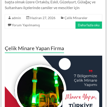
başta olmak üzere Ortaköy, Eskil, Güzelyurt, Gülağaç ve
Minare,
Sultanhanı ilçelerinde camiler ve mescitler için
Çelik
Minare
admin
Haziran 27, 2026
Çelik Minareler
Modelleri
Yorum Yapılmamış
Daha fazla oku
Çelik Minare Yapan Firma