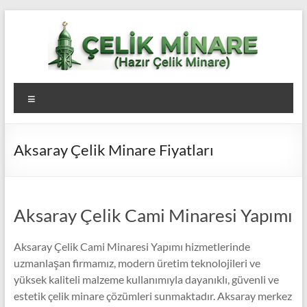
Skip
to
content
Çelik
Menü
Minare,
Çelik
Aksaray Çelik Minare Fiyatları
Minare
Fiyatları,
Çelik
Aksaray Çelik Cami Minaresi Yapımı
Minare
Aksaray Çelik Cami Minaresi Yapımı hizmetlerinde
Firması
uzmanlaşan firmamız, modern üretim teknolojileri ve
yüksek kaliteli malzeme kullanımıyla dayanıklı, güvenli ve
estetik çelik minare çözümleri sunmaktadır. Aksaray merkez
Çelik