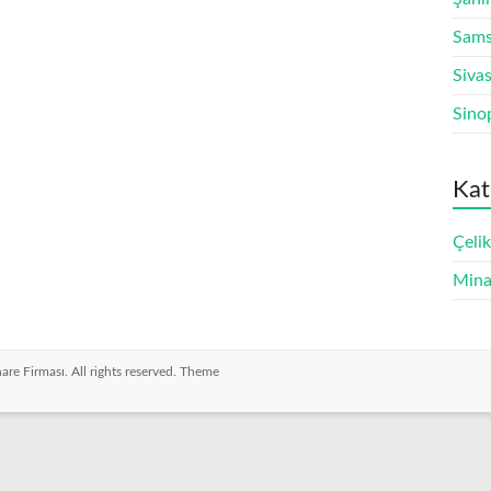
Sams
Siva
Sino
Kat
Çeli
Mina
nare Firması
. All rights reserved. Theme