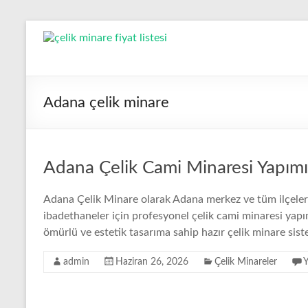
Skip
to
Çelik
content
Minare,
Çelik
Adana çelik minare
Minare
Fiyatları,
Adana Çelik Cami Minaresi Yapımı
Çelik
Minare
Adana Çelik Minare olarak Adana merkez ve tüm ilçelerin
ibadethaneler için profesyonel çelik cami minaresi yap
Firması
ömürlü ve estetik tasarıma sahip hazır çelik minare siste
Çelik
admin
Haziran 26, 2026
Çelik Minareler
Y
Minare,
Çelik
Minare